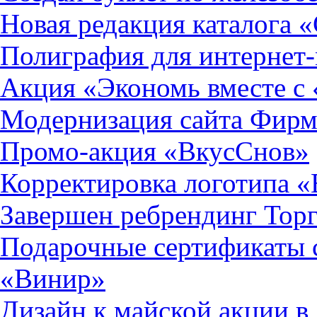
Новая редакция каталога 
Полиграфия для интернет
Акция «Экономь вместе с
Модернизация сайта Фир
Промо-акция «ВкусСнов»
Корректировка логотипа 
Завершен ребрендинг Тор
Подарочные сертификаты 
«Винир»
Дизайн к майской акции 