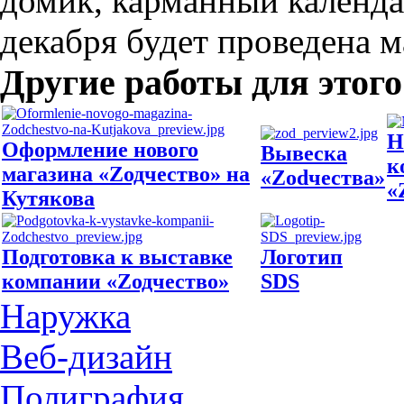
домик, карманный календа
декабря будет проведена м
Другие работы для этого
Н
Оформление нового
Вывеска
к
магазина «Zодчество» на
«Zodчества»
«
Кутякова
Подготовка к выставке
Логотип
компании «Zодчество»
SDS
Наружка
Веб-дизайн
Полиграфия