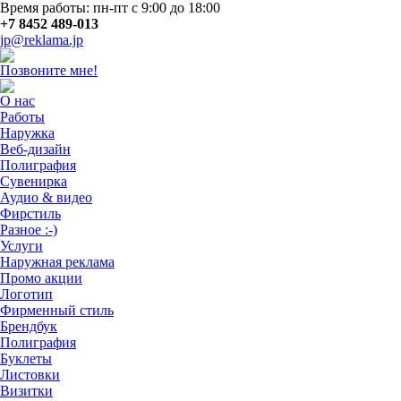
Время работы: пн-пт с 9:00 до 18:00
+7 8452 489-013
jp@reklama.jp
Позвоните мне!
О нас
Работы
Наружка
Веб-дизайн
Полиграфия
Сувенирка
Аудио & видео
Фирстиль
Разное :-)
Услуги
Наружная реклама
Промо акции
Логотип
Фирменный стиль
Брендбук
Полиграфия
Буклеты
Листовки
Визитки