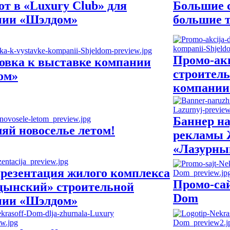
от в «Luxury Club» для
Большие 
нии «Шэлдом»
большие 
Промо-ак
овка к выставке компании
строител
ом»
компании
Баннер н
яй новоселье летом!
рекламы
«Лазурны
резентация жилого комплекса
Промо-сай
цынский» строительной
Dom
нии «Шэлдом»