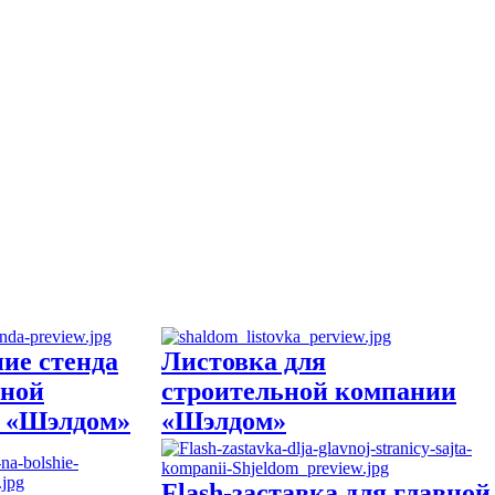
ие стенда
Листовка для
ьной
строительной компании
 «Шэлдом»
«Шэлдом»
Flash-заставка для главной