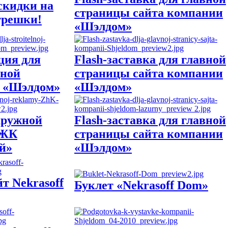
скидки на
страницы сайта компании
трешки!
«Шэлдом»
ция для
Flash-заставка для главной
ьной
страницы сайта компании
 «Шэлдом»
«Шэлдом»
аружной
Flash-заставка для главной
 ЖК
страницы сайта компании
й»
«Шэлдом»
т Nekrasoff
Буклет «Nekrasoff Dom»