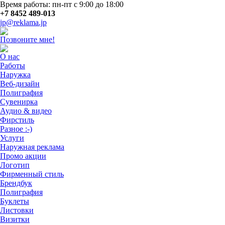
Время работы: пн-пт с 9:00 до 18:00
+7 8452 489-013
jp@reklama.jp
Позвоните мне!
О нас
Работы
Наружка
Веб-дизайн
Полиграфия
Сувенирка
Аудио & видео
Фирстиль
Разное :-)
Услуги
Наружная реклама
Промо акции
Логотип
Фирменный стиль
Брендбук
Полиграфия
Буклеты
Листовки
Визитки