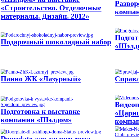
Развор
«Строительство. Отделочные
компа
материалы. Дизайн. 2012»
Подгот
Подарочный шоколадный набор
«Шэлд
Панно ЖК «Лазурный»
Справл
Видеоп
Подготовка к выставке
«Цари
компании «Шэлдом»
компа
Doorplate для жилого дома