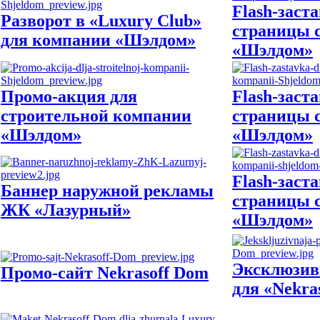
Flash-заст
Разворот в «Luxury Club»
страницы 
для компании «Шэлдом»
«Шэлдом»
Промо-акция для
Flash-заст
строительной компании
страницы 
«Шэлдом»
«Шэлдом»
Flash-заст
Баннер наружной рекламы
страницы 
ЖК «Лазурный»
«Шэлдом»
Эксклюзив
Промо-сайт Nekrasoff Dom
для «Nekra