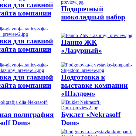
авка для главной
Подарочный
сайта компании
шоколадный набор
авка для главной
Панно ЖК
сайта компании
«Лазурный»
авка для главной
Подготовка к
сайта компании
выставке компании
«Шэлдом»
ная полиграфия
Буклет «Nekrasoff
soff Dom»
Dom»