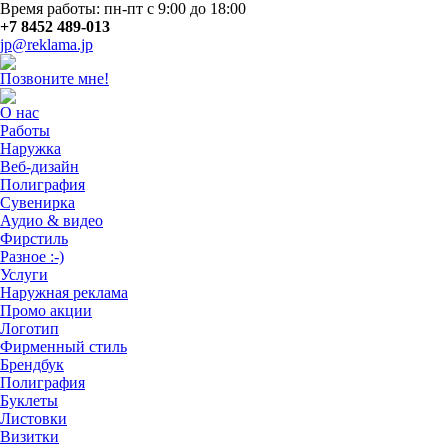
Время работы: пн-пт с 9:00 до 18:00
+7 8452 489-013
jp@reklama.jp
Позвоните мне!
О нас
Работы
Наружка
Веб-дизайн
Полиграфия
Сувенирка
Аудио & видео
Фирстиль
Разное :-)
Услуги
Наружная реклама
Промо акции
Логотип
Фирменный стиль
Брендбук
Полиграфия
Буклеты
Листовки
Визитки