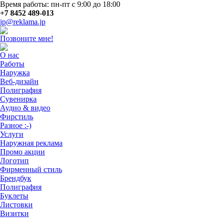
Время работы: пн-пт с 9:00 до 18:00
+7 8452 489-013
jp@reklama.jp
Позвоните мне!
О нас
Работы
Наружка
Веб-дизайн
Полиграфия
Сувенирка
Аудио & видео
Фирстиль
Разное :-)
Услуги
Наружная реклама
Промо акции
Логотип
Фирменный стиль
Брендбук
Полиграфия
Буклеты
Листовки
Визитки