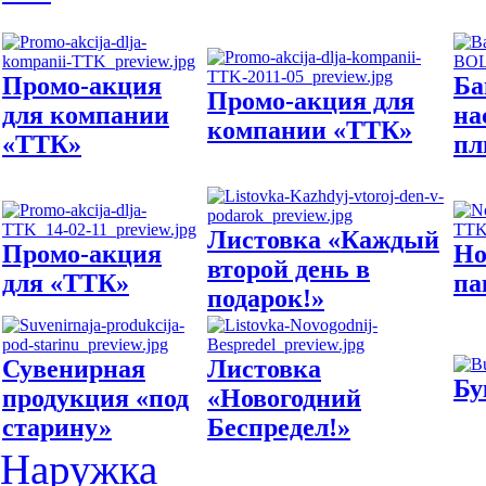
Промо-акция
Ба
Промо-акция для
для компании
на
компании «ТТК»
«ТТК»
пл
Листовка «Каждый
Промо-акция
Но
второй день в
для «ТТК»
па
подарок!»
Сувенирная
Листовка
Бу
продукция «под
«Новогодний
старину»
Беспредел!»
Наружка