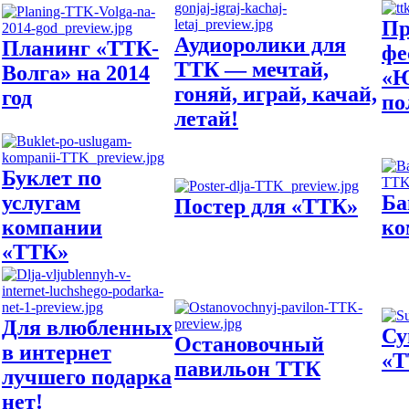
Пр
Аудиоролики для
Планинг «ТТК-
фе
ТТК — мечтай,
Волга» на 2014
«Ю
гоняй, играй, качай,
год
по
летай!
Буклет по
услугам
Ба
Постер для «ТТК»
компании
ко
«ТТК»
Для влюбленных
Су
Остановочный
в интернет
«Т
павильон ТТК
лучшего подарка
нет!