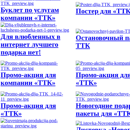
Буклет по услугам
Постер для «ТТ
компании «ТТК»
Для влюбленных в
Остановочный п
интернет лучшего
ТТК
подарка нет!
Промо-акция для
Промо-акция дл
компании «ТТК»
«ТТК»
Промо-акция для
Новогодние под
«ТТК»
пакеты для «ТТ
Листовка «Ново