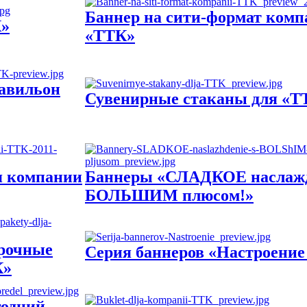
Баннер на сити-формат ком
К»
«ТТК»
авильон
Сувенирные стаканы для «Т
я компании
Баннеры «СЛАДКОЕ наслажд
БОЛЬШИМ плюсом!»
арочные
Серия баннеров «Настроение
К»
годний