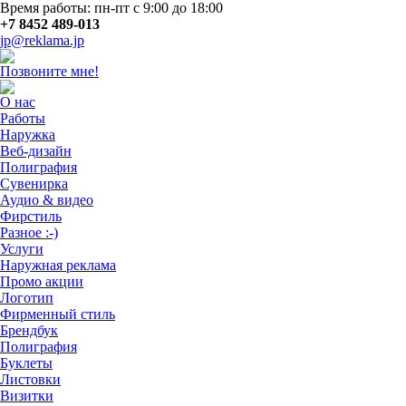
Время работы: пн-пт с 9:00 до 18:00
+7 8452 489-013
jp@reklama.jp
Позвоните мне!
О нас
Работы
Наружка
Веб-дизайн
Полиграфия
Сувенирка
Аудио & видео
Фирстиль
Разное :-)
Услуги
Наружная реклама
Промо акции
Логотип
Фирменный стиль
Брендбук
Полиграфия
Буклеты
Листовки
Визитки