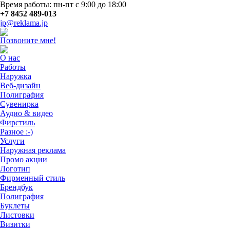
Время работы: пн-пт с 9:00 до 18:00
+7 8452 489-013
jp@reklama.jp
Позвоните мне!
О нас
Работы
Наружка
Веб-дизайн
Полиграфия
Сувенирка
Аудио & видео
Фирстиль
Разное :-)
Услуги
Наружная реклама
Промо акции
Логотип
Фирменный стиль
Брендбук
Полиграфия
Буклеты
Листовки
Визитки