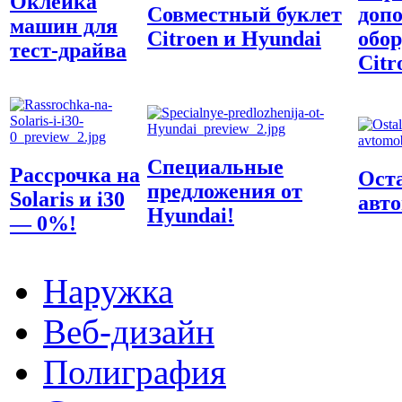
Оклейка
Совместный буклет
доп
машин для
Citroen и Hyundai
обо
тест-драйва
Citr
Специальные
Рассрочка на
Ост
предложения от
Solaris и i30
авт
Hyundai!
— 0%!
Наружка
Веб-дизайн
Полиграфия