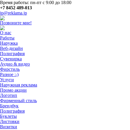
Время работы: пн-пт с 9:00 до 18:00
+7 8452 489-013
jp@reklama.jp
Позвоните мне!
О нас
Работы
Наружка
Веб-дизайн
Полиграфия
Сувенирка
Аудио & видео
Фирстиль
Разное :-)
Услуги
Наружная реклама
Промо акции
Логотип
Фирменный стиль
Брендбук
Полиграфия
Буклеты
Листовки
Визитки