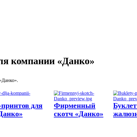
ля компании «Данко»
«Данко».
-принтов для
Фирменный
Буклет
Данко»
скотч «Данко»
жалюзи